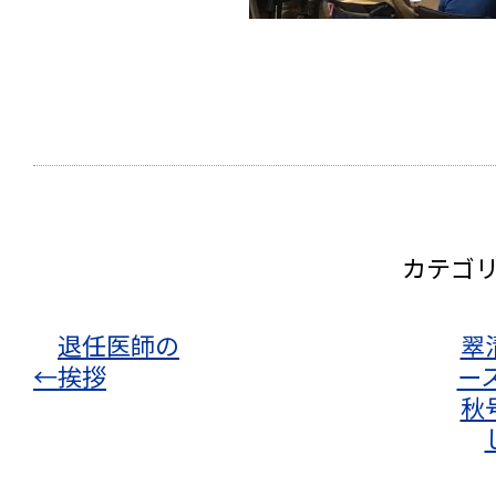
カテゴ
退任医師の
翠
←
挨拶
ース
秋