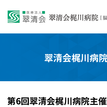
翠清会梶川病
第6回翠清会梶川病院主