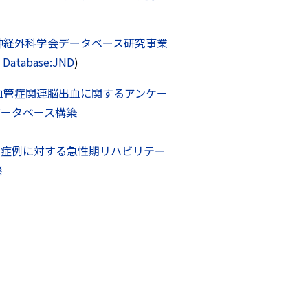
神経外科学会データベース研究事業
l Database:JND
)
血管症関連脳出血に関するアンケー
データベース構築
術症例に対する急性期リハビリテー
遷