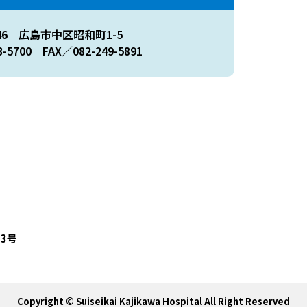
046 広島市中区昭和町1-5
-5700 FAX／082-249-5891
23号
Copyright © Suiseikai Kajikawa Hospital All Right Reserved