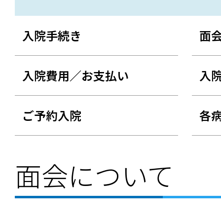
入院手続き
面
入院費用／お支払い
入
ご予約入院
各
面会について