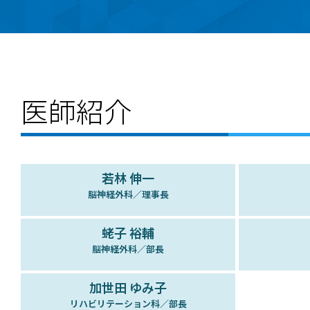
医師紹介
若林 伸一
脳神経外科／理事長
蛯子 裕輔
脳神経外科／部長
加世田 ゆみ子
リハビリテーション科／部長