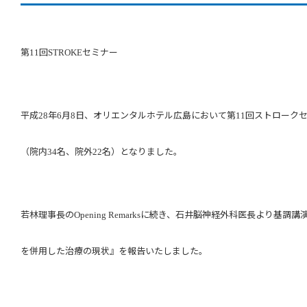
第
回
セミナー
11
STROKE
平成
年
月
日、オリエンタルホテル広島において第
回ストローク
28
6
8
11
（院内
名、院外
名）となりました。
34
22
若林理事長の
に続き、石井脳神経外科医長より基調講
Opening Remarks
を併用した治療の現状』を報告いたしました。