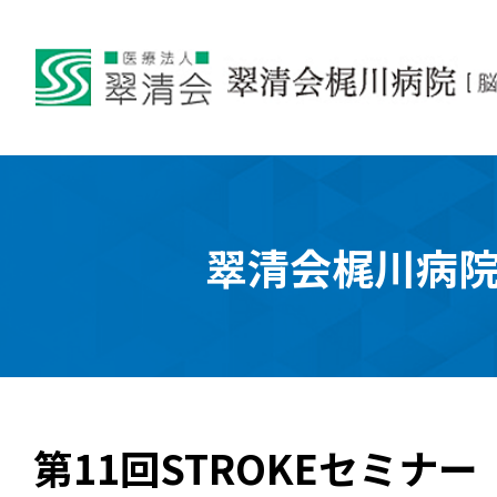
翠清会梶川病
第11回STROKEセミナ