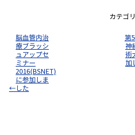
カテゴ
脳血管内治
第
療ブラッシ
神
ュアップセ
術
ミナー
加
2016(BSNET)
に参加しま
←
した