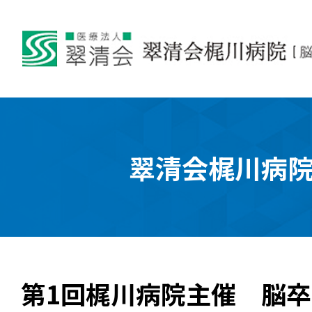
翠清会梶川病
第1回梶川病院主催 脳