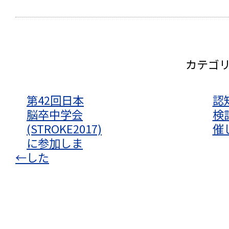
カテゴ
第42回日本
認
脳卒中学会
検
(STROKE2017)
催
に参加しま
←
した