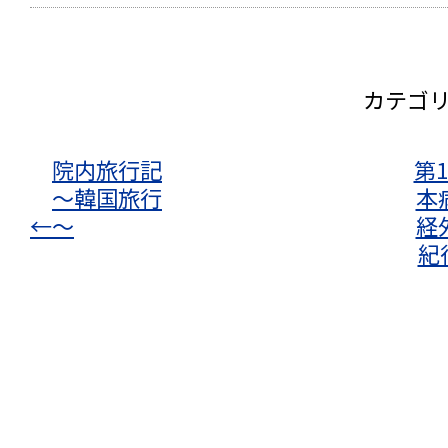
カテゴ
院内旅行記
第
～韓国旅行
本
←
～
経
紀