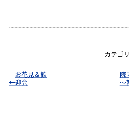
カテゴ
お花見＆歓
院
←
迎会
～