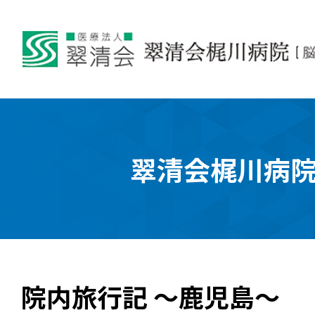
翠清会梶川病
院内旅行記 ～鹿児島～