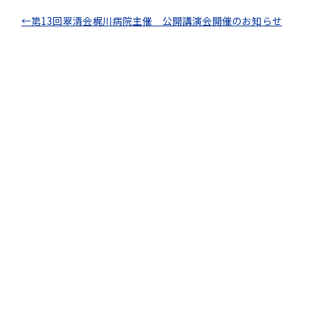
←
第13回翠清会梶川病院主催 公開講演会開催のお知らせ