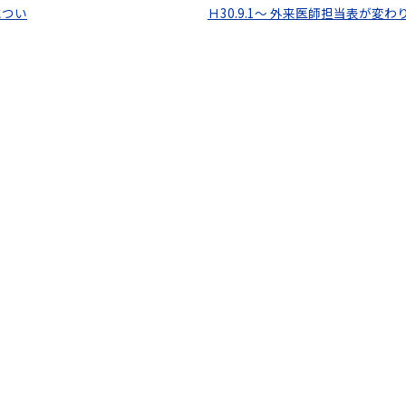
につい
Ｈ30.9.1～ 外来医師担当表が変