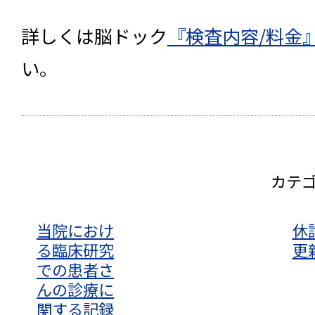
詳しくは脳ドック
『検査内容/料金
い。
カテ
当院におけ
休
る臨床研究
更
での患者さ
んの診療に
関する記録