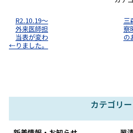
R2.10.19～
三
外来医師担
察
当表が変わ
の
←
りました。
カテゴリー
新着情報・お知らせ
翠