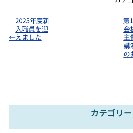
2025年度新
第
入職員を迎
会
←
えました
主
講
の
カテゴリー