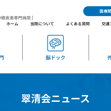
医療
ホーム
当院について
よくある質問
交通
門
脳ドック
翠清会ニュース