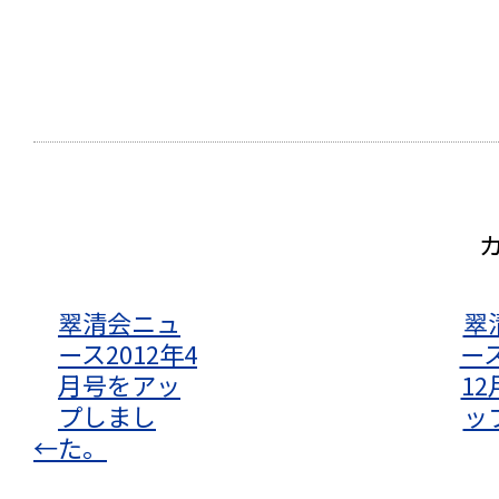
翠清会ニュ
翠
ース2012年4
ース
月号をアッ
1
プしまし
ッ
←
た。